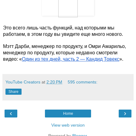
Это всего лишь часть функций, над которыми мы 
работаем, в этом году вы увидите еще много нового. 
Мэтт Дарби, менеджер по продукту, и Омри Амарильо, 
менеджер по продукту, которые недавно смотрели 
видео: «
Один из тех дней, часть 2 — Кандид Товекс
».
YouTube Creators
at
2:20 PM
595 comments:
Share
‹
›
Home
View web version
Powered by
Blogger
.