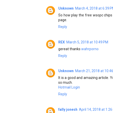
Unknown
March 4, 2018 at 6:39 
So how play the free wsopc chips
page.
Reply
REX
March 5, 2018 at 10:49 PM
gereat thanks
wahrporno
Reply
Unknown
March 21, 2018 at 10:4
It is a good and amazing article. 
so much.
Hotmail Login
Reply
fally jonesh
April 14, 2018 at 1:2