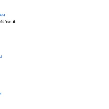
2 AM
it from it.
PM
M