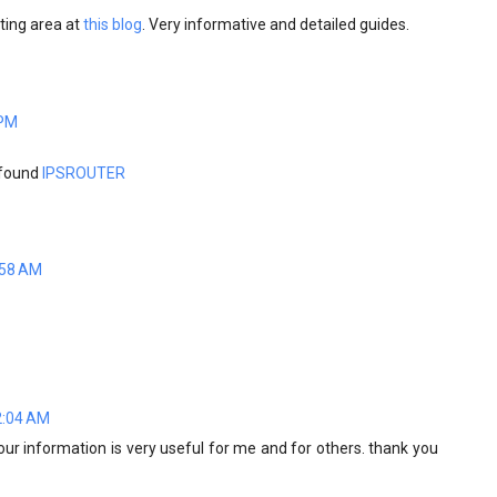
iting area at
this blog
. Very informative and detailed guides.
 PM
 found
IPSROUTER
:58 AM
2:04 AM
Your information is very useful for me and for others. thank you