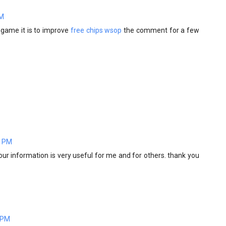
PM
 game it is to improve
free chips wsop
the comment for a few
6 PM
Your information is very useful for me and for others. thank you
6 PM