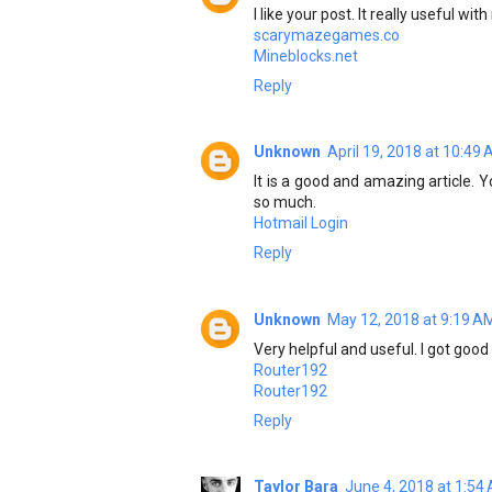
I like your post. It really useful w
scarymazegames.co
Mineblocks.net
Reply
Unknown
April 19, 2018 at 10:49
It is a good and amazing article. 
so much.
Hotmail Login
Reply
Unknown
May 12, 2018 at 9:19 A
Very helpful and useful. I got goo
Router192
Router192
Reply
Taylor Bara
June 4, 2018 at 1:54