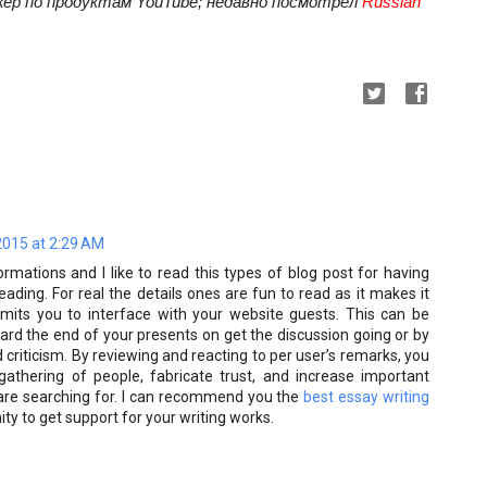
жер по продуктам YouTube; недавно посмотрел 
Russian 
015 at 2:29 AM
rmations and I like to read this types of blog post for having
eading. For real the details ones are fun to read as it makes it
mits you to interface with your website guests. This can be
ard the end of your presents on get the discussion going or by
 criticism. By reviewing and reacting to per user’s remarks, you
 gathering of people, fabricate trust, and increase important
 are searching for. I can recommend you the
best essay writing
ty to get support for your writing works.