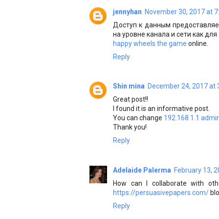
jennyhan
November 30, 2017 at 7
Доступ к данным предоставляет
на уровне канала и сети как для
happy wheels the game
online.
Reply
Shin mina
December 24, 2017 at 
Great post!!
I found it is an informative post.
You can change
192.168.1.1 admi
Thank you!
Reply
Adelaide Palerma
February 13, 2
How can I collaborate with oth
https://persuasivepapers.com/
blo
Reply