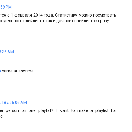
:59 PM
ся с 1 февраля 2014 года. Статистику можно посмотреть
 отдельного плейлиста, так и для всех плейлистов сразу.
3:36 AM
n
name at anytime.
018 at 6:06 AM
er person on one playlist? I want to make a playlist for
g.