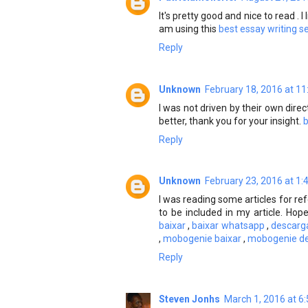
It's pretty good and nice to read . 
am using this
best essay writing s
Reply
Unknown
February 18, 2016 at 1
I was not driven by their own dire
better, thank you for your insight.
b
Reply
Unknown
February 23, 2016 at 1
I was reading some articles for refe
to be included in my article. Hope
baixar
,
baixar whatsapp
,
descarg
,
mobogenie baixar
,
mobogenie de
Reply
Steven Jonhs
March 1, 2016 at 6