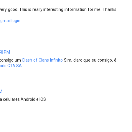
ery good. This is really interesting information for me. Thanks
|
gmail login
58 PM
eu consigo um
Clash of Clans Infinito
Sim, claro que eu consigo, é
Mods GTA SA
PM
a celulares Android e IOS