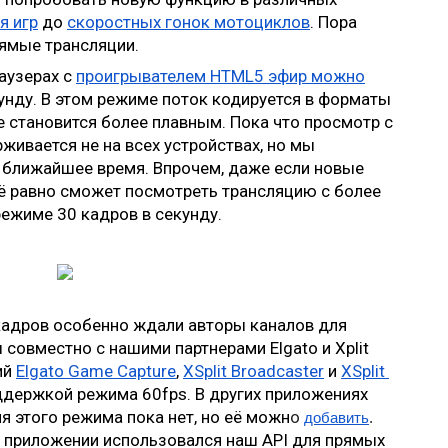
я игр
 до 
скоростных гонок мотоциклов
. Пора 
рямые трансляции.
аузерах с 
проигрывателем HTML5 эфир можно
кунду. В этом режиме поток кодируется в форматы 
 становится более плавным. Пока что просмотр с 
ивается не на всех устройствах, но мы 
 ближайшее время. Впрочем, даже если новые 
ё равно сможет посмотреть трансляцию с более 
ежиме 30 кадров в секунду.
кадров особенно ждали авторы каналов для 
совместно с нашими партнерами Elgato и Xplit 
й 
Elgato Game Capture
, 
XSplit Broadcaster
 и 
XSplit 
ддержкой режима 60fps. В других приложениях 
 этого режима пока нет, но её можн
о 
добавить
.
в приложении использовался наш API для прямых 