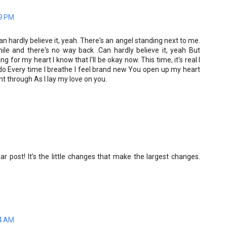
19 PM
an hardly believe it, yeah. There's an angel standing next to me.
le and there's no way back .Can hardly believe it, yeah But
g for my heart I know that I'll be okay now. This time, it's real I
a do Every time I breathe I feel brand new You open up my heart
ht through As I lay my love on you.
lar post! It’s the little changes that make the largest changes.
04 AM