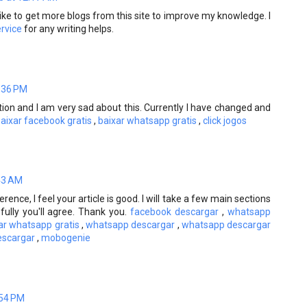
I like to get more blogs from this site to improve my knowledge. I
ervice
for any writing helps.
1:36 PM
ction and I am very sad about this. Currently I have changed and
aixar facebook gratis
,
baixar whatsapp gratis
,
click jogos
:43 AM
rence, I feel your article is good. I will take a few main sections
fully you'll agree. Thank you.
facebook descargar
,
whatsapp
ar whatsapp gratis
,
whatsapp descargar
,
whatsapp descargar
scargar
,
mobogenie
:54 PM