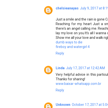
chelsieanayas
July 9, 2017 at 8:
Just a smile and the rain is gone C
Reaching for my heart Just a smi
there's an angel calling me. Reachin
lay my love on you It's all I wann
Show me all your love and walk rig
dumb ways to die
fireboy and watergirl 4
Reply
Linda
July 17, 2017 at 12:42 AM
Very helpful advice in this particu
Thanks for sharing!
www.baixar-whatsapp.com.br
Reply
Unknown
October 17, 2017 at 5: