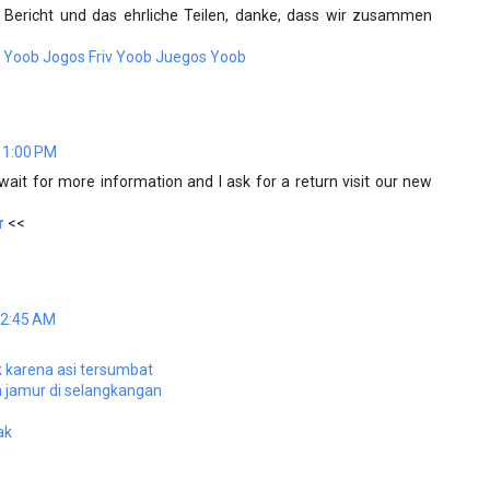
n Bericht und das ehrliche Teilen, danke, dass wir zusammen
 Yoob
Jogos Friv Yoob
Juegos Yoob
11:00 PM
wait for more information and I ask for a return visit our new
r
<<
12:45 AM
 karena asi tersumbat
 jamur di selangkangan
ak