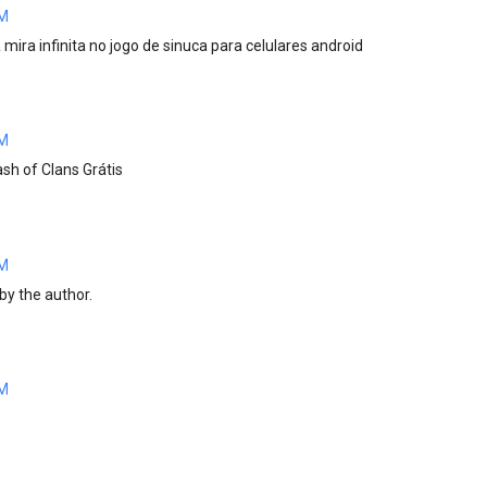
PM
mira infinita no jogo de sinuca para celulares android
PM
sh of Clans Grátis
PM
y the author.
PM