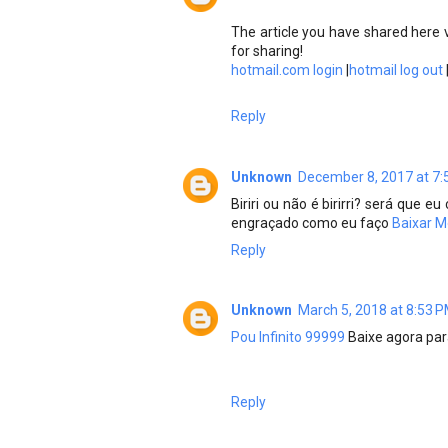
The article you have shared here v
for sharing!
hotmail.com login
|
hotmail log out
Reply
Unknown
December 8, 2017 at 7:
Biriri ou não é birirri? será que 
engraçado como eu faço
Baixar 
Reply
Unknown
March 5, 2018 at 8:53 
Pou Infinito 99999
Baixe agora par
Reply