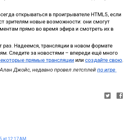
всегда открываться в проигрывателе HTML5, если 
аст зрителям новые возможности: они смогут 
ентам прямо во время эфира и смотреть их в 
т раз. Надеемся, трансляции в новом формате 
лям. Следите за новостями – впереди ещё много 
некоторые прямые трансляции
 или 
создайте свою
. 
Алан Джойс, недавно провел летсплей 
по игре 
5 at 12:17 AM